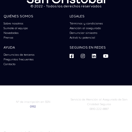
© 2022 - Todos los derechos reservados
QUIÉNES SOMOS
LEGALES
Sobre nosotros
Términos y condiciones
Sumate al equipo
Atención al asegurado
Novedades
Denunciar siniestro
Prensa
Activá tu potencial
AYUDA
SEGUINOS EN REDES
Denuncias de terceros
Preguntas frecuentes
Contacto
Servicio de Atención al Asegurado de San
N° de inscripción en SSN
Cristobal Seguros
0192
0810-222-8887