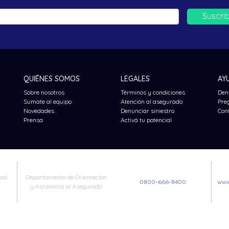
Suscri
QUIÉNES SOMOS
LEGALES
AY
Sobre nosotros
Términos y condiciones
Den
Sumate al equipo
Atención al asegurado
Pre
Novedades
Denunciar siniestro
Con
Prensa
Activá tu potencial
bal
Departamento de Orientación
0800-666-8400
www
y Asistencia al Asegurado