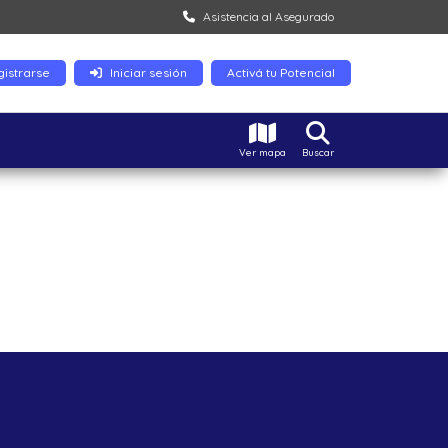
Asistencia al Asegurado
istrarse
Iniciar sesión
Activá tu Potencial
Ver mapa
Buscar